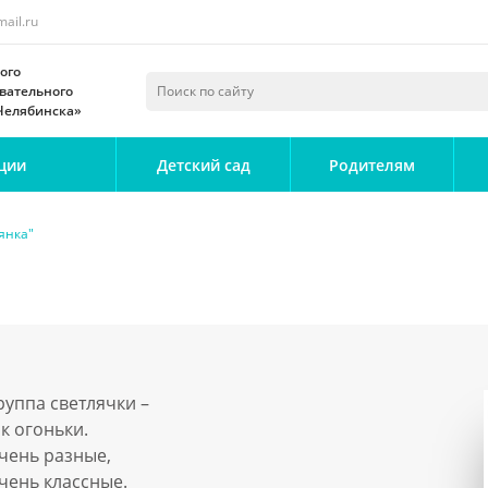
ail.ru
ого
вательного
 Челябинска»
ции
Детский сад
Родителям
янка"
руппа светлячки –
ак огоньки.
чень разные,
чень классные.