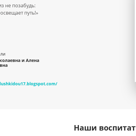
з не позабудь:
освещает путь!»
ели
колаевна и Алена
вна
adushkidou17.blogspot.com/
Наши воспита