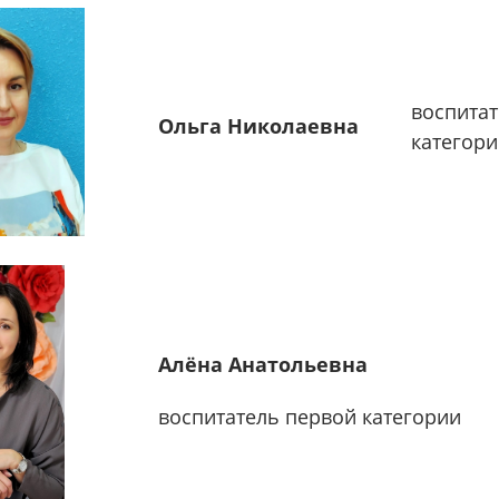
в
оспита
Ольга Николаевна
категор
Алёна Анатольевна
в
оспитатель первой категории