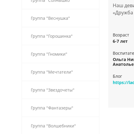
Группа "Солнышко"
Наш деви
«Дружба 
Группа "Веснушка"
Возраст
Группа "Горошинка"
6-7 лет
Воспитат
Группа "Гномики"
Ольга Ни
Анатолье
Группа "Мечтатели"
Блог
https://l
Группа "Звездочеты"
Группа "Фантазеры"
Группа "Волшебники"