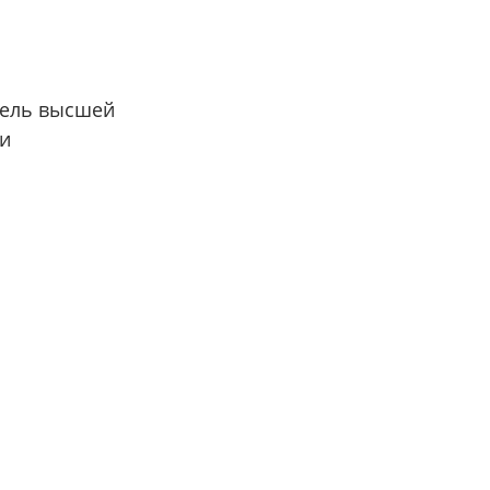
тель высшей
ии