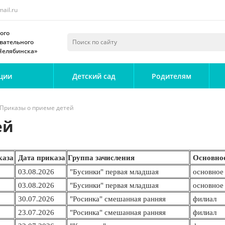
ail.ru
ого
вательного
 Челябинска»
ции
Детский сад
Родителям
Приказы о приеме детей
ей
каза
Дата
приказа
Группа зачисления
Основное
03.08.2026
"Бусинки" первая младшая
основное 
03.08.2026
"Бусинки" первая младшая
основное 
30.07.2026
"Росинка" смешанная ранняя
филиал
23.07.2026
"Росинка" смешанная ранняя
филиал