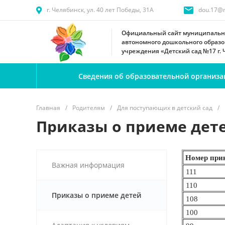
г. Челябинск, ул. 40 лет Победы, 31А
dou.17@m
Официальный сайт муниципальн
автономного дошкольного образо
учреждения «Детский сад №17 г.
Сведения об образовательной организа
Главная
/
Родителям
/
Для поступающих в детский сад
/
Приказы о приеме дет
Номер
при
Важная информация
111
110
Приказы о приеме детей
108
100