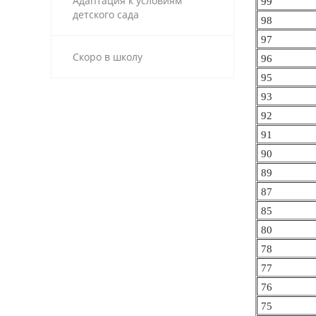
Адаптация к условиям
99
детского сада
98
97
Скоро в школу
96
95
93
92
91
90
89
87
85
80
78
77
76
75