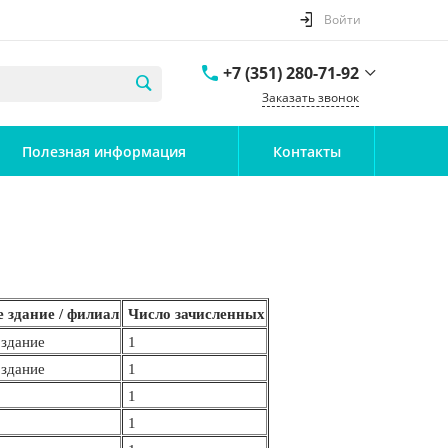
Войти
+7 (351) 280-71-92
Заказать звонок
+ 7 (351) 795-63-43
Полезная информация
Контакты
г. Челябинск, ул. 40 лет
Победы, 27Б
Пн-Пт: 7:00-19:00
Cб-
Вс: Выходной
dou.17@mail.ru
 здание / филиал
Число зачисленных
здание
1
здание
1
1
1