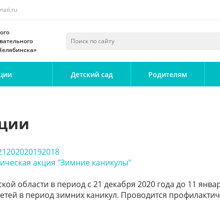
ail.ru
ого
вательного
 Челябинска»
ции
Детский сад
Родителям
кции
21
2020
2019
2018
ическая акция "Зимние каникулы"
кой области в период с 21 декабря 2020 года до 11 ян
детей в период зимних каникул. Проводится профилакти