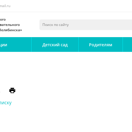
ail.ru
ого
вательного
 Челябинска»
ции
Детский сад
Родителям
5
писку