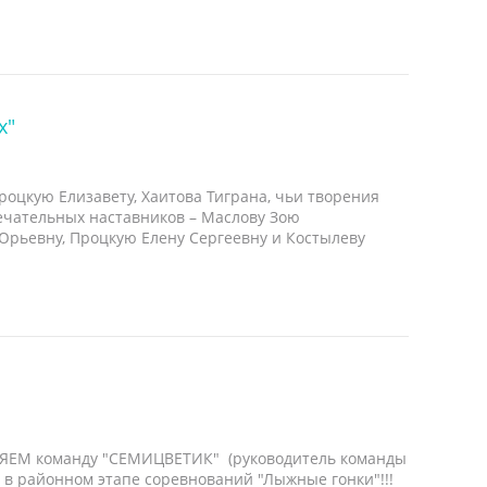
х"
оцкую Елизавету, Хаитова Тиграна, чьи творения
ечательных наставников – Маслову Зою
Юрьевну, Процкую Елену Сергеевну и Костылеву
ЯЕМ команду "СЕМИЦВЕТИК" (руководитель команды
 в районном этапе соревнований "Лыжные гонки"!!!