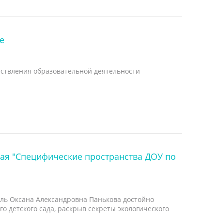
е
ествления образовательной деятельности
кая "Специфические пространства ДОУ по
ель Оксана Александровна Панькова достойно
о детского сада, раскрыв секреты экологического